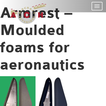
Panneau de gestion des cookies
Armrest –
Toggl
navig
Moulded
foams for
aeronautics